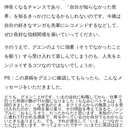
仲良くなるチャンスであり、「自分が知らなかった世
界」を知るきっかけになるかもしれないのです。今後は
自分の好きなマンガも先輩にレコメンドするなどして、
ぜひ良好な信頼関係を築いていってください。
そのうえで、グエンのように強要（そうでなかったこと
を願う）すら受け入れて楽しんでしまうのも、人生をエ
ンジョイするコツなのではないでしょうか。
PS：この原稿をグエンに確認してもらったら、こんなメ
ッセージをいただきました。
どうも、グエンことHです。いまの会社に転職してから、仕事で
行った外国の数が11か国になりました（ちなみにベトナムは、3
回行きました）。なぜあのとき、タクミさんからの無茶ぶりを受
け入れたのか。当時を振り返り、その理由を考えてみると、シン
プルに「おもしろそう」だったからだと思います。未知のゾーン
に連れて行かれる感覚で、何をやっているのか自分でもわからな
いときもありました。でも、それが派生して「いま」につながっ
たんだと思います。やってよかったですー（いまだに英語はほと