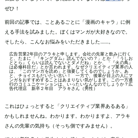
ぜひ！
前回の記事では、ことあるごとに「漫画のキャラ」に例
える手法を試みました。ぼくはマンガが大好きなので。
そしたら、こんなお悩みをいただきました……。
広告営業2年目のアラキと申します。会社の先輩と飲みに行く
と、たまに「『キングダム』読んでないの？」とか「『うしお
ととら』くらいは読んでないとダメだね」とか、「『火の鳥』
は必修科目だ」とか言われます。なぜクリエイティブ業界の人
は、「このマンガを読め」と強要してくるのでしょうか。あ
と、チョイスもだいたい古い！ 一方で、後輩が目上の人にマ
ンガをおすすめすることはあまりない気がします。この一方通
行のコミュニケーションは、いったいなんなのでしょうか？広
告代理店 新卒２年目 アラキさん（男性）
これはひょっとすると「クリエイティブ業界あるある」
かもしれませんね。わかります。わかりますよ、アラキ
さんの先輩の気持ち（そっち側ですみません）。