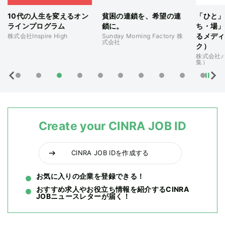
貧困の連鎖を、希望の連
「ひと」×「もの」×「ま
アイデ
鎖に。
ち・場」を観察・研究す
で課題
るメディア（シンクタン
する会
Sunday Morning Factory 株
式会社
ク）
株式会社
クアドラ
株式会社パルコ（ACROSS編
集）
Create your CINRA JOB ID
CINRA JOB IDを作成する
お気に入りの企業を登録できる！
おすすめ求人やお役立ち情報を紹介するCINRA
JOBニュースレターが届く！