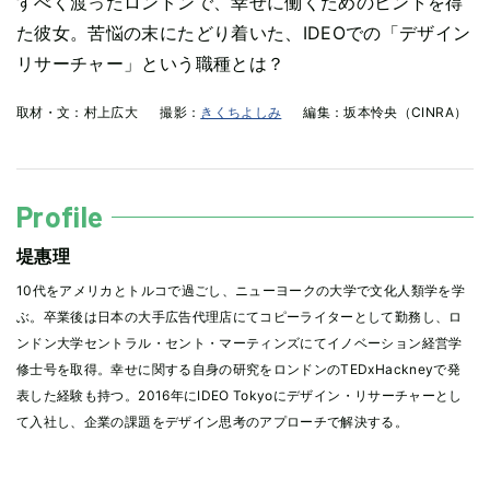
すべく渡ったロンドンで、幸せに働くためのヒントを得
た彼女。苦悩の末にたどり着いた、IDEOでの「デザイン
リサーチャー」という職種とは？
取材・文：
村上広大
撮影：
きくちよしみ
編集：
坂本怜央（CINRA）
Profile
堤惠理
10代をアメリカとトルコで過ごし、ニューヨークの大学で文化人類学を学
ぶ。卒業後は日本の大手広告代理店にてコピーライターとして勤務し、ロ
ンドン大学セントラル・セント・マーティンズにてイノベーション経営学
修士号を取得。幸せに関する自身の研究をロンドンのTEDxHackneyで発
表した経験も持つ。2016年にIDEO Tokyoにデザイン・リサーチャーとし
て入社し、企業の課題をデザイン思考のアプローチで解決する。