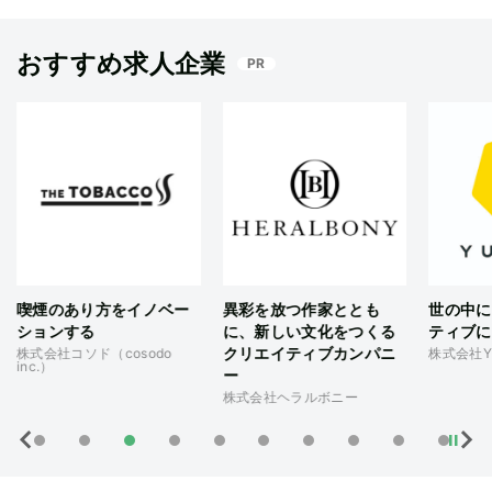
おすすめ求人企業
PR
異彩を放つ作家ととも
世の中にある価値をアク
劇場版『
に、新しい文化をつくる
ティブに！
サイト制
クリエイティブカンパニ
株式会社YUIDEA
株式会社
ー
株式会社ヘラルボニー