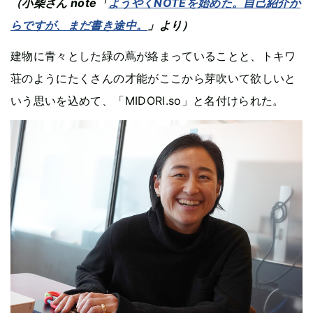
（小柴さん note「
ようやくNOTEを始めた。自己紹介か
らですが、まだ書き途中。
」より）
建物に青々とした緑の蔦が絡まっていることと、トキワ
荘のようにたくさんの才能がここから芽吹いて欲しいと
いう思いを込めて、「MIDORI.so」と名付けられた。