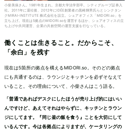
小柴美保さん。1981年生まれ。京都大学法学部卒。シティグループ証券入
社。2011年に退社後、2012年にIDÉE創業者の黒崎輝男氏らとシンクタン
クMIRAI-INSTITUTE 株式会社を設立。シェアオフィス「MIDORI.so」を
立ち上げ。現在は5拠点のMIDORI.soを運営するほか、シェアオフィスの立
ち上げや共同運営、企業の共創空間の運営支援を行なっている。
働くことは生きること。だからこそ、
「余白」を残す
現在は5箇所の拠点を構えるMIDORI.so。そのどの拠点
にも共通するのは、ラウンジとキッチンを必ずそなえて
いること。その理由について、小柴さんはこう語る。
「普通であればデスクにしたほうが売り上げ的にはいい
んですけど、あえてそれはやらずに、キッチンとラウン
ジにしてます。『同じ釜の飯を食う』ことを大切にして
いるんです。今は各拠点によりますが、ケータリングの