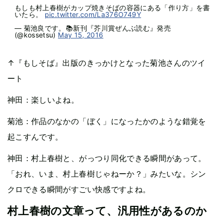
もしも村上春樹がカップ焼きそばの容器にある「作り方」を書
いたら。
pic.twitter.com/La376O749Y
— 菊池良です。📚新刊『芥川賞ぜんぶ読む』発売
(@kossetsu)
May 15, 2016
↑『もしそば』出版のきっかけとなった菊池さんのツイ
ート
神田：楽しいよね。
菊池：作品のなかの「ぼく」になったかのような錯覚を
起こすんです。
神田：村上春樹と、がっつり同化できる瞬間があって。
「おれ、いま、村上春樹じゃねーか？」みたいな。シン
クロできる瞬間がすごい快感ですよね。
村上春樹の文章って、汎用性があるのか