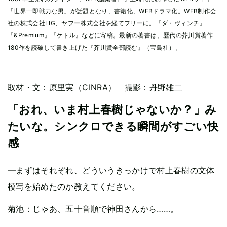
「世界一即戦力な男」が話題となり、書籍化、WEBドラマ化。WEB制作会
社の株式会社LIG、ヤフー株式会社を経てフリーに。『ダ・ヴィンチ』
『&Premium』『ケトル』などに寄稿。最新の著書は、歴代の芥川賞著作
180作を読破して書き上げた『芥川賞全部読む』（宝島社）。
取材・文：原里実（CINRA） 撮影：丹野雄二
「おれ、いま村上春樹じゃないか？」み
たいな。シンクロできる瞬間がすごい快
感
—まずはそれぞれ、どういうきっかけで村上春樹の文体
模写を始めたのか教えてください。
菊池：じゃあ、五十音順で神田さんから……。