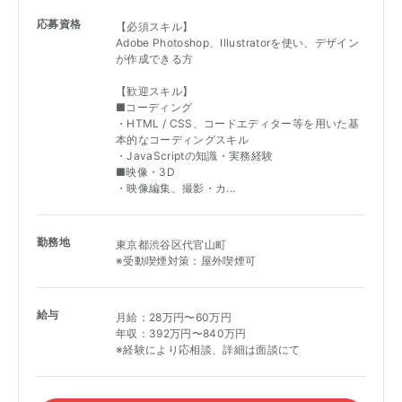
応募資格
【必須スキル】
Adobe Photoshop、Illustratorを使い、デザイン
が作成できる方
【歓迎スキル】
■コーディング
・HTML / CSS、コードエディター等を用いた基
本的なコーディングスキル
・JavaScriptの知識・実務経験
■映像・3D
・映像編集、撮影・カ...
勤務地
東京都渋谷区代官山町
※受動喫煙対策：屋外喫煙可
給与
月給：28万円〜60万円
年収：392万円〜840万円
※経験により応相談、詳細は面談にて