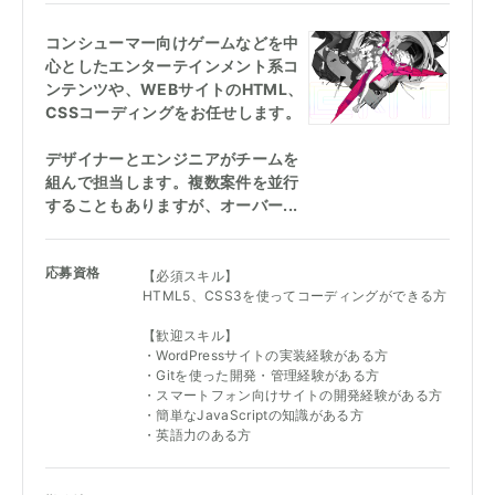
正社員
コンシューマー向けゲームなどを中
心としたエンターテインメント系コ
契約社員
ンテンツや、WEBサイトのHTML、
CSSコーディングをお任せします。
業務委託
デザイナーとエンジニアがチームを
アルバイト
組んで担当します。複数案件を並行
することもありますが、オーバー...
インターン
その他
応募資格
【必須スキル】
HTML5、CSS3を使ってコーディングができる方
その他の条件
【歓迎スキル】
・WordPressサイトの実装経験がある方
未経験
・Gitを使った開発・管理経験がある方
・スマートフォン向けサイトの開発経験がある方
新卒
・簡単なJavaScriptの知識がある方
・英語力のある方
フレックス