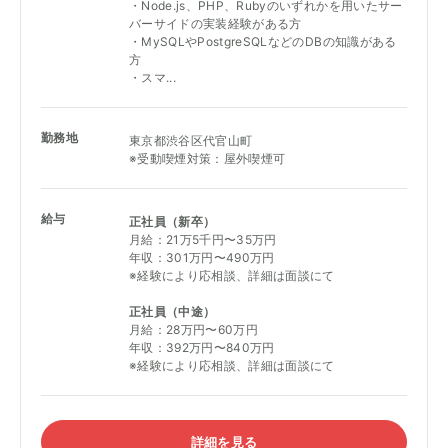
・Node.js、PHP、Rubyのいずれかを用いたサー
バーサイドの実装経験がある方
・MySQLやPostgreSQLなどのDBの知識がある
方
・スマ...
勤務地
東京都渋谷区代官山町
※受動喫煙対策：屋外喫煙可
給与
正社員（新卒）
月給：21万5千円〜35万円
年収：301万円〜490万円
※経験により応相談、詳細は面談にて
正社員（中途）
月給：28万円〜60万円
年収：392万円〜840万円
※経験により応相談、詳細は面談にて
詳細を見る