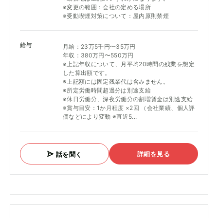
※変更の範囲：会社の定める場所
※受動喫煙対策について：屋内原則禁煙
給与
月給：23万5千円〜35万円
年収：380万円〜550万円
※上記年収について、月平均20時間の残業を想定
した算出額です。
※上記額には固定残業代は含みません。
※所定労働時間超過分は別途支給
※休日労働分、深夜労働分の割増賃金は別途支給
※賞与目安：1か月程度 ×2回 （会社業績、個人評
価などにより変動 ※直近5...
詳細を見る
話を聞く