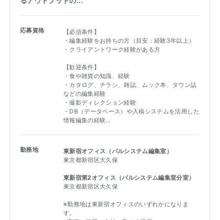
るアウトプットの...
応募資格
【必須条件】
・編集経験をお持ちの⽅（⽬安：経験3年以上）
・クライアントワーク経験がある方
【歓迎条件】
・食や雑貨の知識、経験
・カタログ、チラシ、雑誌、ムック本、タウン誌
などの編集経験
・撮影ディレクション経験
・DB（データベース）や入稿システムを活用した
情報編集の経験...
勤務地
東新宿オフィス（パルシステム編集室）
東京都新宿区大久保
東新宿第2オフィス（パルシステム編集室分室）
東京都新宿区大久保
※勤務地は東新宿オフィスのいずれかになりま
す。