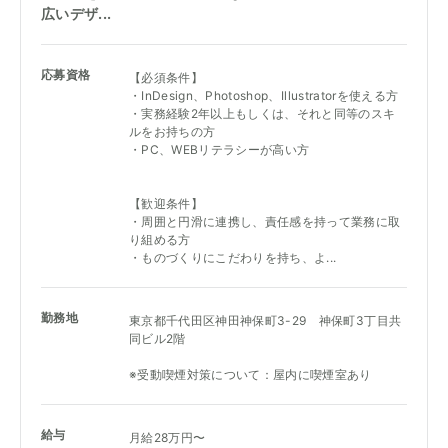
広いデザ...
応募資格
【必須条件】
・InDesign、Photoshop、Illustratorを使える方
・実務経験2年以上もしくは、それと同等のスキ
ルをお持ちの方
・PC、WEBリテラシーが高い方
【歓迎条件】
・周囲と円滑に連携し、責任感を持って業務に取
り組める方
・ものづくりにこだわりを持ち、よ...
勤務地
東京都千代田区神田神保町3-29 神保町3丁目共
同ビル2階
※受動喫煙対策について：屋内に喫煙室あり
給与
月給28万円〜