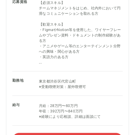
応募資格
【必須スキル】
チームマネジメントをはじめ、社内外において円
滑なコミュニケーションを取れる方
【歓迎スキル】
・FigmaやNotion等を使用した、ワイヤーフレー
ムやプレゼン資料・ドキュメントの制作経験があ
る方
・アニメやゲーム等のエンターテインメント分野
への興味・関心がある方
・英語力のある方
...
勤務地
東京都渋谷区代官山町
※受動喫煙対策：屋外喫煙可
給与
月給：28万円〜60万円
年収：392万円〜840万円
※経験により応相談、詳細は面談にて