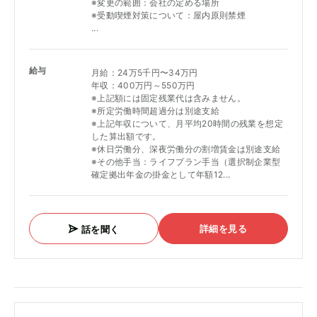
※変更の範囲：会社の定める場所
※受動喫煙対策について：屋内原則禁煙
...
給与
月給：24万5千円〜34万円
年収：400万円～550万円
※上記額には固定残業代は含みません。
※所定労働時間超過分は別途支給
※上記年収について、月平均20時間の残業を想定
した算出額です。
※休日労働分、深夜労働分の割増賃金は別途支給
※その他手当：ライフプラン手当（選択制企業型
確定拠出年金の掛金として年額12...
詳細を見る
話を聞く