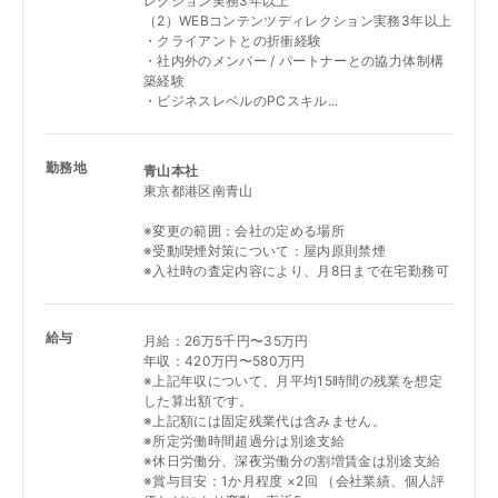
レクション実務3年以上
（2）WEBコンテンツディレクション実務3年以上
・クライアントとの折衝経験
・社内外のメンバー / パートナーとの協力体制構
築経験
・ビジネスレベルのPCスキル...
勤務地
青山本社
東京都港区南青山
※変更の範囲：会社の定める場所
※受動喫煙対策について：屋内原則禁煙
※入社時の査定内容により、月8日まで在宅勤務可
給与
月給：26万5千円〜35万円
年収：420万円〜580万円
※上記年収について、月平均15時間の残業を想定
した算出額です。
※上記額には固定残業代は含みません。
※所定労働時間超過分は別途支給
※休日労働分、深夜労働分の割増賃金は別途支給
※賞与目安：1か月程度 ×2回 （会社業績、個人評