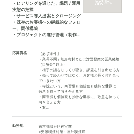
・ヒアリングを通じた、課題 / 運用
実態の把握
・サービス導入提案とクロージング
・既存のお客様への継続的なフォロ
ー、関係構築
・プロジェクトの進行管理（制作...
応募資格
【必須条件】
・業界不問 / 無形商材または対面提案の営業経験
（目安3年以上）
・相手の話をじっくり聴き、課題を引き出せる方
・売って終わりではなく、お客様と長く付き合っ
ていきたい方
・寺院という、商習慣も価値観も独特な世界に、
敬意を持って向き合える方
・商習慣も価値観も独特な世界に、敬意を持って
向き合える方
・案...
勤務地
東京都渋谷区神宮前
※受動喫煙対策：屋外喫煙可