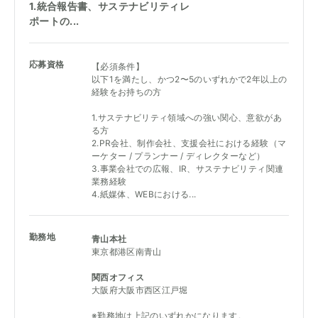
1.統合報告書、サステナビリティレ
ポートの...
応募資格
【必須条件】
以下1を満たし、かつ2〜5のいずれかで2年以上の
経験をお持ちの方
1.サステナビリティ領域への強い関心、意欲があ
る方
2.PR会社、制作会社、支援会社における経験（マ
ーケター / プランナー / ディレクターなど）
3.事業会社での広報、IR、サステナビリティ関連
業務経験
4.紙媒体、WEBにおける...
勤務地
青山本社
東京都港区南青山
関西オフィス
大阪府大阪市西区江戸堀
※勤務地は上記のいずれかになります。