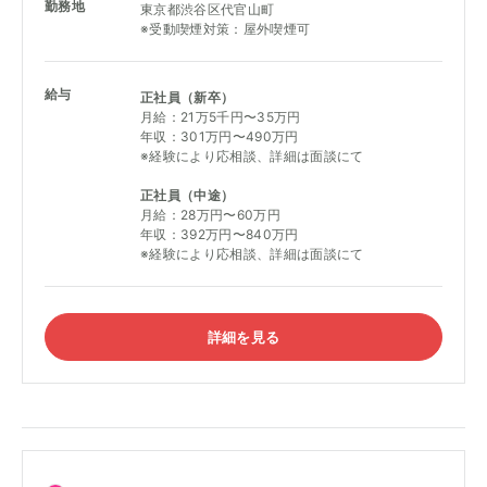
勤務地
東京都渋谷区代官山町
リモートワーク実施中
※受動喫煙対策：屋外喫煙可
副業OK
給与
正社員（新卒）
産休・育休実績あり
月給：21万5千円〜35万円
年収：301万円〜490万円
ユニークな福利厚生
※経験により応相談、詳細は面談にて
語学を活かせる
正社員（中途）
月給：28万円〜60万円
年収：392万円〜840万円
少数精鋭
※経験により応相談、詳細は面談にて
カルチャー愛がある
ソーシャルグッドな仕事
詳細を見る
最先端の技術を学べる
新規事業にチャレンジしたい
育成やマネジメントに関わりたい