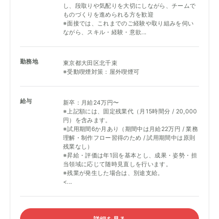
し、段取りや気配りを大切にしながら、チームで
ものづくりを進められる方を歓迎
※面接では、これまでのご経験や取り組みを伺い
ながら、スキル・経験・意欲...
勤務地
東京都大田区北千束
※受動喫煙対策：屋外喫煙可
給与
新卒：月給24万円〜
※上記額には、固定残業代（月15時間分 / 20,000
円）を含みます。
※試用期間6か月あり（期間中は月給22万円 / 業務
理解・制作フロー習得のため / 試用期間中は原則
残業なし）
※昇給・評価は年1回を基本とし、成果・姿勢・担
当領域に応じて随時見直しを行います。
※残業が発生した場合は、別途支給。
<...
詳細を見る