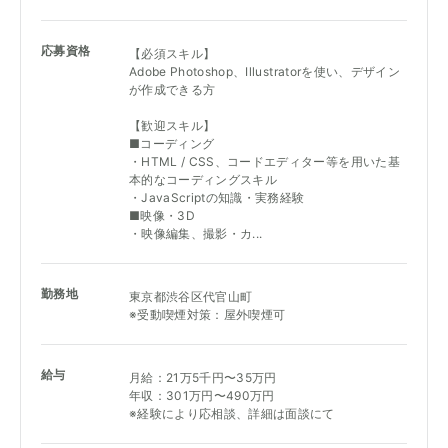
応募資格
【必須スキル】
Adobe Photoshop、Illustratorを使い、デザイン
が作成できる方
【歓迎スキル】
■コーディング
・HTML / CSS、コードエディター等を用いた基
本的なコーディングスキル
・JavaScriptの知識・実務経験
■映像・3D
・映像編集、撮影・カ...
勤務地
東京都渋谷区代官山町
※受動喫煙対策：屋外喫煙可
給与
月給：21万5千円〜35万円
年収：301万円〜490万円
※経験により応相談、詳細は面談にて