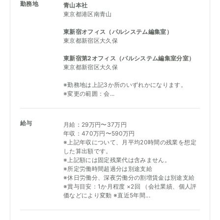
勤務地
青山本社
東京都港区南青山
東新宿オフィス（パルシステム編集室）
東京都新宿区大久保
東新宿第2オフィス（パルシステム編集室分室）
東京都新宿区大久保
※勤務地は上記3か所のいずれかになります。
※変更の範囲：会...
給与
月給：29万円〜37万円
年収：470万円〜590万円
※上記年収について、月平均20時間の残業を想定
した算出額です。
※上記額には固定残業代は含みません。
※所定労働時間超過分は別途支給
※休日労働分、深夜労働分の割増賃金は別途支給
※賞与目安：1か月程度 ×2回 （会社業績、個人評
価などにより変動 ※直近5年間...