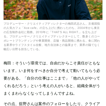
プロデューサー・クリエイティブディレクターの梅田武志さん。京都屈指
の人気カフェ「Ace cafe」の立ち上げに携わったのち、2004年から東京
の広告制作会社に勤務。2010年に「THAT’S ALL RIGHT.」を立ち上げ
る。プロデューサー／クリエイティブディレクターとして、数多くのコー
ポレートブランディングや事業開発、店舗・商品開発に携わる。食に関わ
る業界やライフスタイル全般、地方自治体との協業まで、業界の隔てなく
幅広い分野を担当している。
梅田：そういう環境では、自由だからこそ責任がともな
います。いま何をすべきか自分で考えて動いてもらう必
要がある。「自分の仕事はここまで」「他の人がやって
くれるだろう」という考えの人がいると、組織全体がう
まくまわらなくなってしまうんですよね。
その点、舘野さんは案件のフォローをしたり、クライア