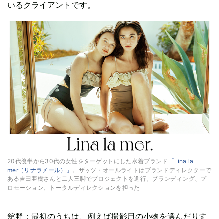
いるクライアントです。
20代後半から30代の女性をターゲットにした水着ブランド
「Lina la
mer（リナラメール）」
。ザッツ・オールライトはブランドディレクターで
ある吉田亜樹さんと二人三脚でプロジェクトを進行。ブランディング、プ
ロモーション、トータルディレクションを担った
舘野：最初のうちは、例えば撮影用の小物を選んだりす