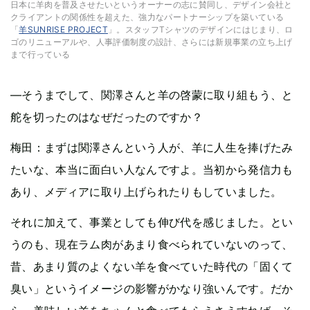
日本に羊肉を普及させたいというオーナーの志に賛同し、デザイン会社と
クライアントの関係性を超えた、強力なパートナーシップを築いている
「
羊SUNRISE PROJECT
」。スタッフTシャツのデザインにはじまり、ロ
ゴのリニューアルや、人事評価制度の設計、さらには新規事業の立ち上げ
まで行っている
—そうまでして、関澤さんと羊の啓蒙に取り組もう、と
舵を切ったのはなぜだったのですか？
梅田：まずは関澤さんという人が、羊に人生を捧げたみ
たいな、本当に面白い人なんですよ。当初から発信力も
あり、メディアに取り上げられたりもしていました。
それに加えて、事業としても伸び代を感じました。とい
うのも、現在ラム肉があまり食べられていないのって、
昔、あまり質のよくない羊を食べていた時代の「固くて
臭い」というイメージの影響がかなり強いんです。だか