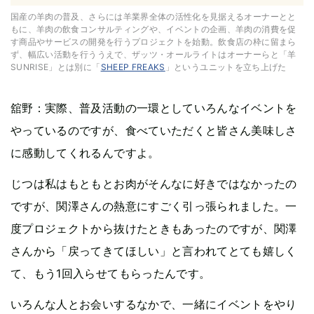
国産の羊肉の普及、さらには羊業界全体の活性化を見据えるオーナーとと
もに、羊肉の飲食コンサルティングや、イベントの企画、羊肉の消費を促
す商品やサービスの開発を行うプロジェクトを始動。飲食店の枠に留まら
ず、幅広い活動を行ううえで、ザッツ・オールライトはオーナーらと「羊
SUNRISE」とは別に「
SHEEP FREAKS
」というユニットを立ち上げた
舘野：実際、普及活動の一環としていろんなイベントを
やっているのですが、食べていただくと皆さん美味しさ
に感動してくれるんですよ。
じつは私はもともとお肉がそんなに好きではなかったの
ですが、関澤さんの熱意にすごく引っ張られました。一
度プロジェクトから抜けたときもあったのですが、関澤
さんから「戻ってきてほしい」と言われてとても嬉しく
て、もう1回入らせてもらったんです。
いろんな人とお会いするなかで、一緒にイベントをやり