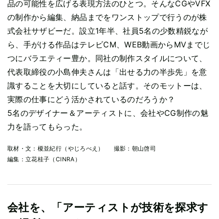
品の可能性を広げる表現方法のひとつ。そんなCGやVFX
の制作から編集、納品までをワンストップで行うのが株
式会社サザビーだ。設立1年半、社員5名の少数精鋭なが
ら、手がける作品はテレビCM、WEB動画からMVまでじ
つにバラエティー豊か。同社の制作スタイルについて、
代表取締役の小島伸夫さんは「出せる力の半歩先」を意
識することを大切にしていると話す。そのモットーは、
実際の仕事にどう活かされているのだろうか？
5名のデザイナー＆アーティストに、会社やCG制作の魅
力を語ってもらった。
取材・文：
榎並紀行（やじろべえ）
撮影：
朝山啓司
編集：
立花桂子（CINRA）
会社を、「アーティストが技術を探求す