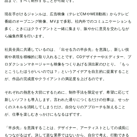
品まで、すべて制作することが可能です。
現在手がけるジャンルは、広告映像（テレビCMやWEB動画）からテレビ
番組のオープニング映像、MVまで多彩。社内外でのコミュニケーションも
多く、ときにはクライアントと一緒に集まり、賑やかに意見を交わしなが
ら編集作業を行います。
社員全員に共通しているのは、「出せる力の半歩先」を意識し、新しい技
術や表現を積極的に取り入れることです。CGデザイナーやエディター、プ
ロダクションマネージャーも映像をつくりあげる演出家のひとり。「もっ
とこうしたほうがいいのでは？」というアイデアを自主的に提案すること
が、作品の完成度やクライアントの満足度を上げるのです。
それぞれの熱意を大切にするために、制作手法を限定せず、希望に応じて
新しいソフトも導入します。言われた通りにつくるだけの仕事は、せっか
くのスキルを消耗してしまうだけ。自分なりのアプローチを加えること
が、仕事を楽しむきっかけにもなるはずです。
「半歩先」を意識することは、デザイナー、アーティストとしての成長に
もつながるはず。決して楽な業界ではないから、自分で考え、行動できる