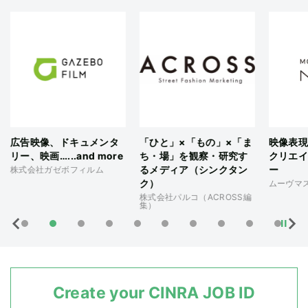
広告映像、ドキュメンタ
「ひと」×「もの」×「ま
映像表現
リー、映画…...and more
ち・場」を観察・研究す
クリエイ
るメディア（シンクタン
ー
株式会社ガゼボフィルム
ク）
ムーヴマ
株式会社パルコ（ACROSS編
集）
Create your CINRA JOB ID