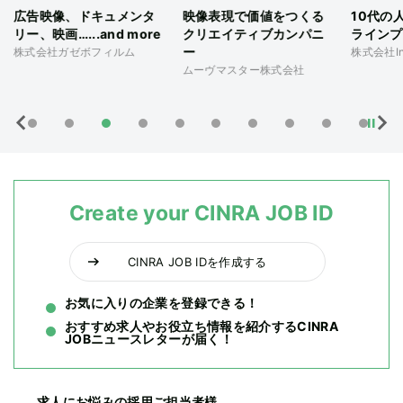
広告映像、ドキュメンタ
映像表現で価値をつくる
10代の
リー、映画…...and more
クリエイティブカンパニ
ラインプ
ー
株式会社ガゼボフィルム
株式会社Ins
ムーヴマスター株式会社
Create your CINRA JOB ID
CINRA JOB IDを作成する
お気に入りの企業を登録できる！
おすすめ求人やお役立ち情報を紹介するCINRA
JOBニュースレターが届く！
求人にお悩みの採用ご担当者様