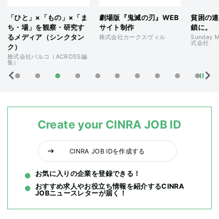
「ひと」×「もの」×「ま
劇場版『鬼滅の刃』WEB
貧困の連
ち・場」を観察・研究す
サイト制作
鎖に。
るメディア（シンクタン
株式会社カークスヴィル
Sunday M
式会社
ク）
株式会社パルコ（ACROSS編
集）
Create your CINRA JOB ID
CINRA JOB IDを作成する
お気に入りの企業を登録できる！
おすすめ求人やお役立ち情報を紹介するCINRA
JOBニュースレターが届く！