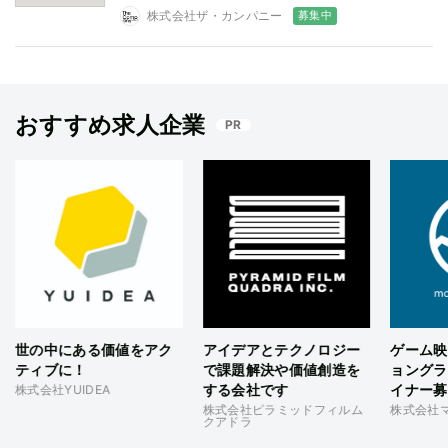
募集中
株式会社ザ・カンパニー
おすすめ求人企業
PR
世の中にある価値をアク
アイデアとテクノロジー
ゲーム映
ティブに！
で課題解決や価値創造を
ョングラ
する会社です
イナー募
株式会社YUIDEA
株式会社ピラミッドフィルム
株式会社
クアドラ