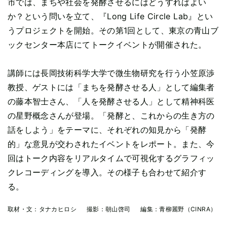
市では、まちや社会を発酵させるにはどうすればよい
か？という問いを立て、『Long Life Circle Lab』とい
うプロジェクトを開始。その第1回として、東京の青山ブ
ックセンター本店にてトークイベントが開催された。
講師には長岡技術科学大学で微生物研究を行う小笠原渉
教授、ゲストには「まちを発酵させる人」として編集者
の藤本智士さん、「人を発酵させる人」として精神科医
の星野概念さんが登場。「発酵と、これからの生き方の
話をしよう」をテーマに、それぞれの知見から「発酵
的」な意見が交わされたイベントをレポート。また、今
回はトーク内容をリアルタイムで可視化するグラフィッ
クレコーディングを導入。その様子も合わせて紹介す
る。
取材・文：
タナカヒロシ
撮影：
朝山啓司
編集：
青柳麗野（CINRA）