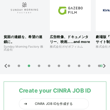
貧困の連鎖を、希望の連
広告映像、ドキュメンタ
劇場版『
鎖に。
リー、映画…...and more
サイト制
Sunday Morning Factory 株
株式会社ガゼボフィルム
株式会社
式会社
Create your CINRA JOB ID
CINRA JOB IDを作成する