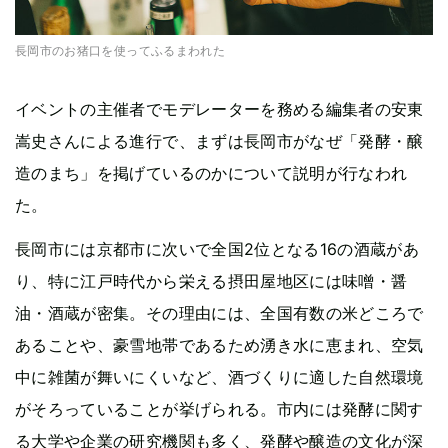
長岡市のお猪口を使ってふるまわれた
イベントの主催者でモデレーターを務める編集者の安東
嵩史さんによる進行で、まずは長岡市がなぜ「発酵・醸
造のまち」を掲げているのかについて説明が行なわれ
た。
長岡市には京都市に次いで全国2位となる16の酒蔵があ
り、特に江戸時代から栄える摂田屋地区には味噌・醤
油・酒蔵が密集。その理由には、全国有数の米どころで
あることや、豪雪地帯であるため湧き水に恵まれ、空気
中に雑菌が舞いにくいなど、酒づくりに適した自然環境
がそろっていることが挙げられる。市内には発酵に関す
る大学や企業の研究機関も多く、発酵や醸造の文化が深